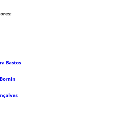
ores:
ra Bastos
 Bornin
onçalves