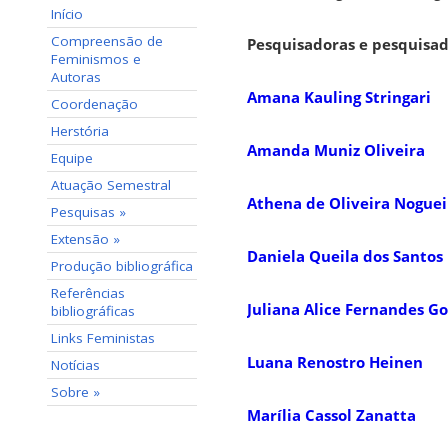
Início
Compreensão de
Pesquisadoras e pesquisad
Feminismos e
Autoras
Amana Kauling Stringari
Coordenação
Herstória
Amanda Muniz Oliveira
Equipe
Atuação Semestral
Athena de Oliveira Noguei
Pesquisas »
Extensão »
Daniela Queila dos Santos
Produção bibliográfica
Referências
Juliana Alice Fernandes G
bibliográficas
Links Feministas
Luana Renostro Heinen
Notícias
Sobre »
Marília Cassol Zanatta