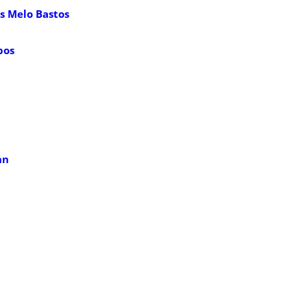
s Melo Bastos
pos
nn
a