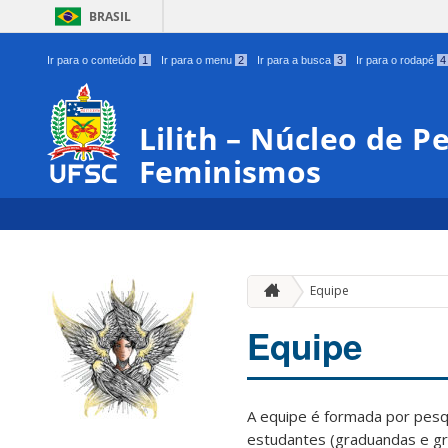
BRASIL
Ir para o conteúdo
1
Ir para o menu
2
Ir para a busca
3
Ir para o rodapé
4
Lilith – Núcleo de P
Feminismos
Equipe
Equipe
A equipe é formada por pes
estudantes (graduandas e g