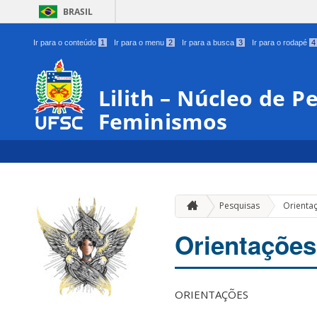
BRASIL
Ir para o conteúdo
1
Ir para o menu
2
Ir para a busca
3
Ir para o rodapé
4
Lilith – Núcleo de P
Feminismos
Pesquisas
Orienta
Orientações
ORIENTAÇÕES