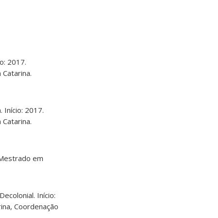
o: 2017.
 Catarina.
 Início: 2017.
 Catarina.
o (Mestrado em
colonial. Início:
rina, Coordenação