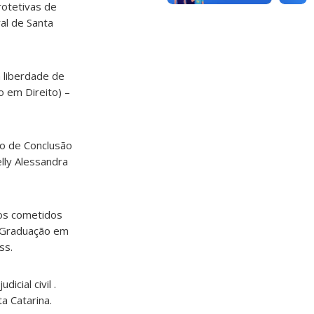
rotetivas de
al de Santa
a liberdade de
o em Direito) –
ho de Conclusão
lly Alessandra
itos cometidos
 (Graduação em
ss.
icial civil .
a Catarina.