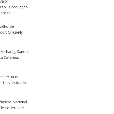
valor
urso. (Graduação
nstoss.
balho de
or: Grazielly
ichael J. Sandel.
a Catarina.
e inércia de
 – Universidade
adastro Nacional
ade Federal de