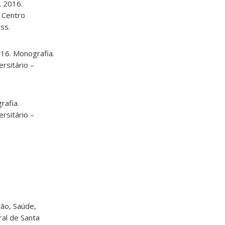
. 2016.
– Centro
ss.
016. Monografia.
rsitário –
rafia.
rsitário –
ção, Saúde,
ral de Santa