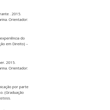
rante . 2015.
rina. Orientador:
 experiência do
ção em Direito) –
her. 2015.
rina. Orientador:
nicação por parte
so. (Graduação
nstoss.