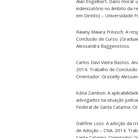
Alan Engelbert. Dano moral: 
indenizatório no âmbito da r
em Direito) – Universidade F
Raiany Maiara Freusch. A resp
Conclusão de Curso. (Graduaç
Alessandra Baggenstoss.
Carlos Davi Vieira Bastos. A
2014. Trabalho de Conclusão 
Orientador: Grazielly Alessa
Kátia Zambon. A aplicabilidad
advogados na atuação judicia
Federal de Santa Catarina. O
Dahfine Loss. A adoção da cr
de Adoção – CNA. 2014. Trab
Santa Catarina. Orientador: 