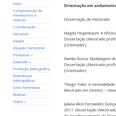
Início
Orientação em andament
Compreensão de
Feminismos e
Dissertação de mestrado
Autoras
Coordenação
Magda Fiegenbaum. A eficácia
Herstória
Dissertação (Mestrado profis
Equipe
(Orientador).
Atuação Semestral
Pesquisas »
Ramila Rossa. Modelagem do fl
Extensão »
Dissertação (Mestrado profis
Produção bibliográfica
(Orientador).
Referências
bibliográficas
Thiago Yukio. A racionalidade
Links Feministas
Mestrado em Direito) – Unive
Notícias
Sobre »
Juliana Alice Fernandes Gonça
2017. Dissertação (Mestrado
de Aperfeiçoamento de Pessoa