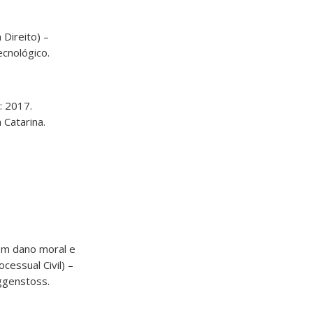
 Direito) –
ecnológico.
: 2017.
 Catarina.
com dano moral e
cessual Civil) –
aggenstoss.