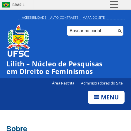
BRASIL
Simplifique!
ACESSIBILIDADE
ALTO CONTRASTE
MAPA DO SITE
Comunica BR
Participe
Acesso à informação
Legislação
Lilith – Núcleo de Pesquisas
Canais
em Direito e Feminismos
Área Restrita
Administradores do Site
MENU
Sobre