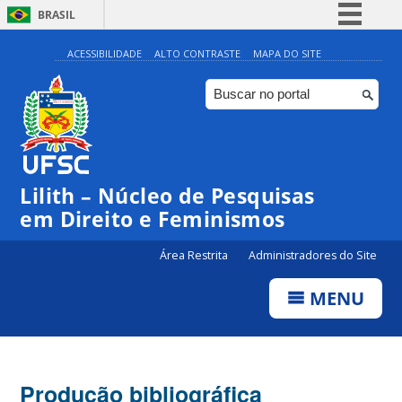
BRASIL
Simplifique!
ACESSIBILIDADE
ALTO CONTRASTE
MAPA DO SITE
Comunica BR
Participe
Acesso à informação
Legislação
Lilith – Núcleo de Pesquisas
Canais
em Direito e Feminismos
Área Restrita
Administradores do Site
MENU
Produção bibliográfica