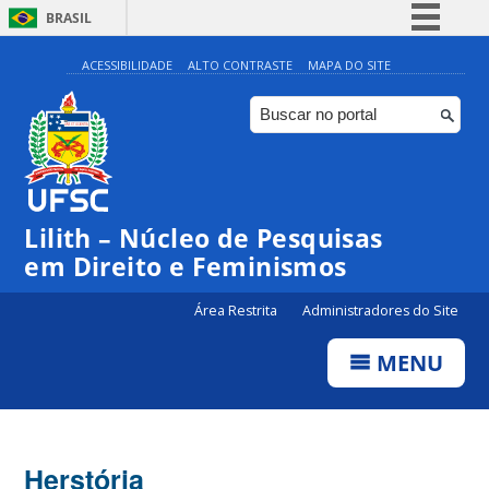
BRASIL
Simplifique!
ACESSIBILIDADE
ALTO CONTRASTE
MAPA DO SITE
Comunica BR
Participe
Acesso à informação
Legislação
Lilith – Núcleo de Pesquisas
Canais
em Direito e Feminismos
Área Restrita
Administradores do Site
MENU
Herstória