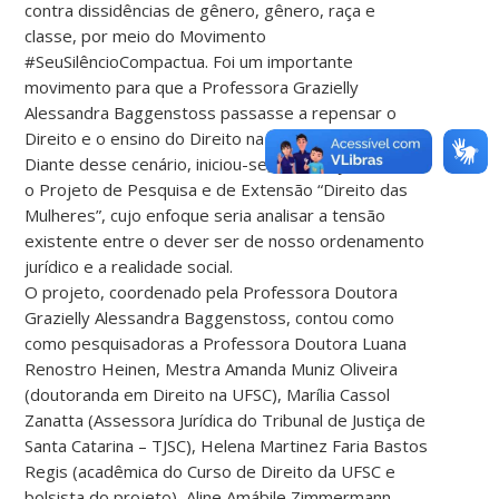
contra dissidências de gênero, gênero, raça e
classe, por meio do Movimento
#SeuSilêncioCompactua. Foi um importante
movimento para que a Professora Grazielly
Alessandra Baggenstoss passasse a repensar o
Direito e o ensino do Direito na UFSC.
Diante desse cenário, iniciou-se, em março de 2016,
o Projeto de Pesquisa e de Extensão “Direito das
Mulheres”, cujo enfoque seria analisar a tensão
existente entre o dever ser de nosso ordenamento
jurídico e a realidade social.
O projeto, coordenado pela Professora Doutora
Grazielly Alessandra Baggenstoss, contou como
como pesquisadoras a Professora Doutora Luana
Renostro Heinen, Mestra Amanda Muniz Oliveira
(doutoranda em Direito na UFSC), Marília Cassol
Zanatta (Assessora Jurídica do Tribunal de Justiça de
Santa Catarina – TJSC), Helena Martinez Faria Bastos
Regis (acadêmica do Curso de Direito da UFSC e
bolsista do projeto), Aline Amábile Zimmermann