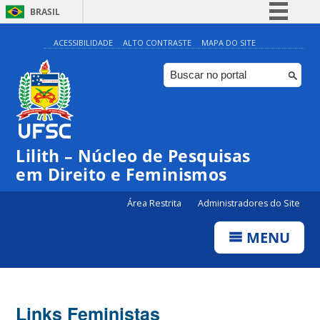
BRASIL
Simplifique!
ACESSIBILIDADE
ALTO CONTRASTE
MAPA DO SITE
Comunica BR
Participe
Acesso à informação
Legislação
Lilith – Núcleo de Pesquisas
Canais
em Direito e Feminismos
Área Restrita
Administradores do Site
MENU
Links Feministas